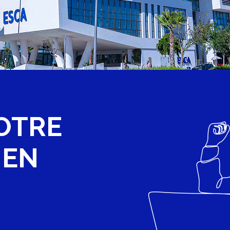
OTRE
E
EN