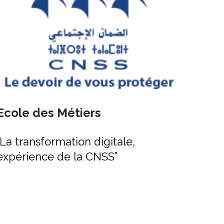
Ecole des Métiers
Inst
per
“La transformation digitale,
expérience de la CNSS”
“Agil