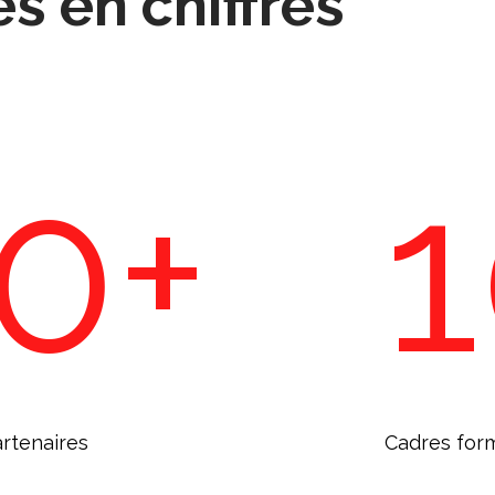
s en chiffres
0
+
artenaires
Cadres for